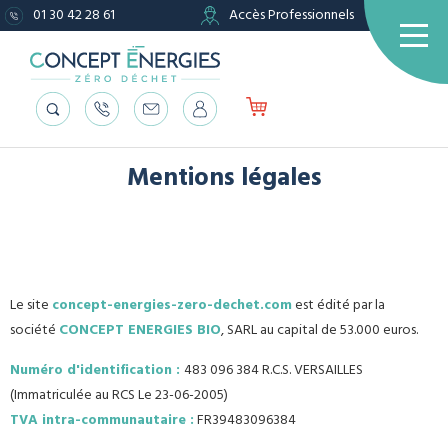
01 30 42 28 61
Accès Professionnels
Mentions légales
Le site
concept-energies-zero-dechet.com
est édité par la
société
CONCEPT ENERGIES BIO
, SARL au capital de 53.000 euros.
Numéro d'identification :
483 096 384 R.C.S. VERSAILLES
(Immatriculée au RCS Le 23-06-2005)
TVA intra-communautaire :
FR39483096384