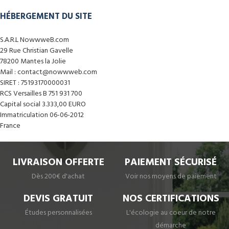
HÉBERGEMENT DU SITE
S.A.R.L NowwweB.com
29 Rue Christian Gavelle
78200 Mantes la Jolie
Mail : contact@nowwweb.com
SIRET : 75193170000031
RCS Versailles B 751 931 700
Capital social 3.333,00 EURO
Immatriculation 06-06-2012
France
LIVRAISON OFFERTE
PAIEMENT SÉCURISÉ
Dès 200€ d'achat
Voir nos moyens de paiement
DEVIS GRATUIT
NOS CERTIFICATIONS
Études personnalisées
L'écologie au coeur de notre
démarche