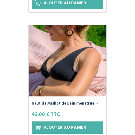
AJOUTER AU PANIER
Haut de Maillot de Bain menstruel «
SWIM'PLIM » 100% Coton Bio, Couleur
42.00 € TTC
Noir - PLIM -
AJOUTER AU PANIER