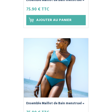
Ensemble Maillot de Bain menstruel «
SWIM'PLIM » 100% Coton Bio, Couleur
75.90 € TTC
Noir - PLIM -
AJOUTER AU PANIER
Ensemble Maillot de Bain menstruel «
SWIM'PLIM » 100% Coton Bio, Couleur