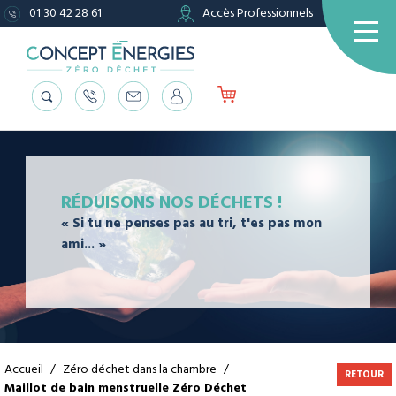
01 30 42 28 61
Accès Professionnels
RÉDUISONS NOS DÉCHETS !
« Si tu ne penses pas au tri, t'es pas mon
ami... »
Accueil
/
Zéro déchet dans la chambre
/
RETOUR
Maillot de bain menstruelle Zéro Déchet