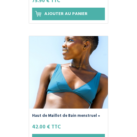
75.90 € TTC
Bleu - PLIM -
AJOUTER AU PANIER
Haut de Maillot de Bain menstruel «
SWIM'PLIM » 100% Coton Bio, Couleur
42.00 € TTC
Bleu - PLIM -