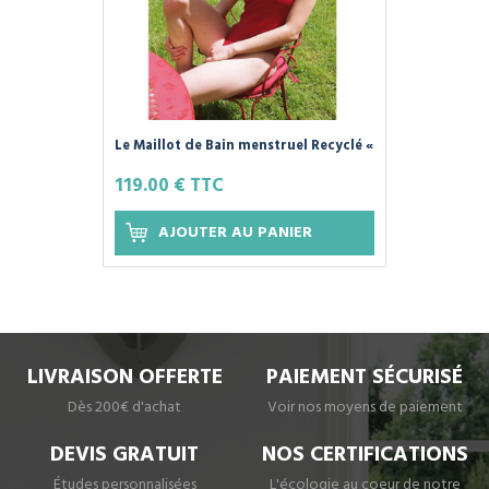
Le Maillot de Bain menstruel Recyclé «
NOSARA » - Petites Culottées
119.00 € TTC
AJOUTER AU PANIER
LIVRAISON OFFERTE
PAIEMENT SÉCURISÉ
Dès 200€ d'achat
Voir nos moyens de paiement
DEVIS GRATUIT
NOS CERTIFICATIONS
Études personnalisées
L'écologie au coeur de notre