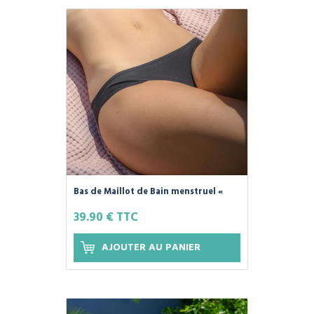
Bas de Maillot de Bain menstruel «
SWIM'PLIM » 100% Coton Bio, Couleur
39.90 € TTC
Noir - PLIM -
AJOUTER AU PANIER