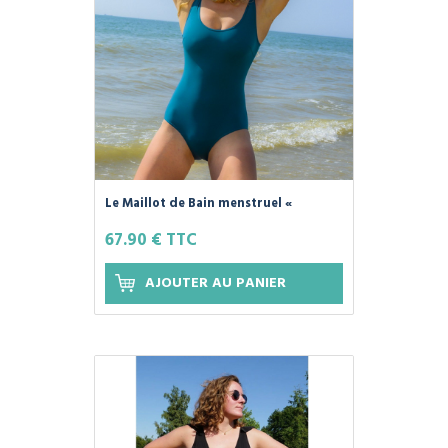
Le Maillot de Bain menstruel «
SWIM'PLIM » 100% Coton Bio, Couleur
67.90 € TTC
Bleu - PLIM -
AJOUTER AU PANIER