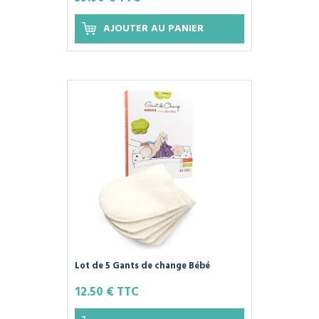
AJOUTER AU PANIER
Lot de 5 Gants de change Bébé
Lavables - COTON BIO - Les Tendances
12.50 € TTC
d'Emma