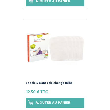
AJOUTER AU PANIER
Lot de 5 Gants de change Bébé
Lavables - EUCALYPTUS - Les
12.50 € TTC
Tendances d'Emma
AJOUTER AU PANIER