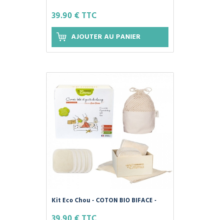
ÉCRU - Carrés Bébé et Gants de
39.90 € TTC
Change - Les Tendances d'Emma
AJOUTER AU PANIER
Kit Eco Chou - COTON BIO BIFACE -
Carrés Bébé et Gants de Change - Les
39.90 € TTC
Tendances d'Emma