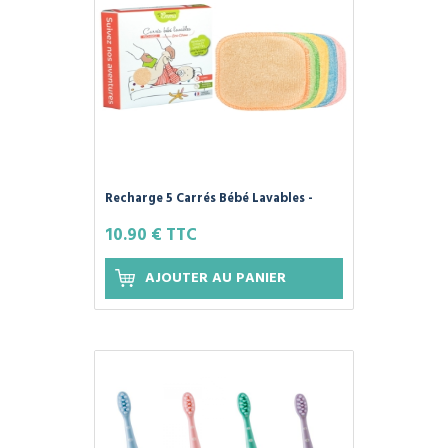
Recharge 5 Carrés Bébé Lavables -
BAMBOU COULEUR OU ÉCRU - Les
10.90 € TTC
Tendances d'Emma
AJOUTER AU PANIER