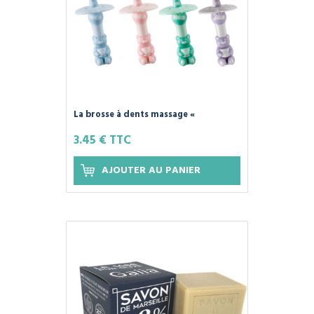
La brosse à dents massage «
LaBavouille » pour bébé de 6-12 mois.
3.45 € TTC
AJOUTER AU PANIER