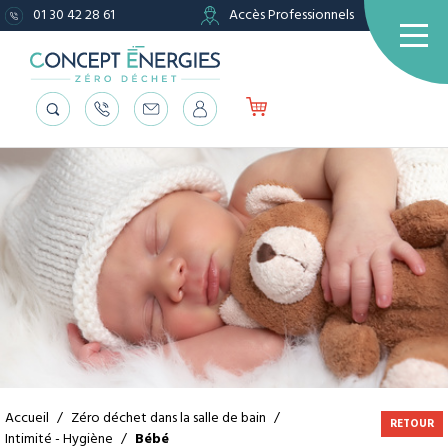
01 30 42 28 61
Accès Professionnels
Accueil
/
Zéro déchet dans la salle de bain
/
RETOUR
Intimité - Hygiène
/
Bébé