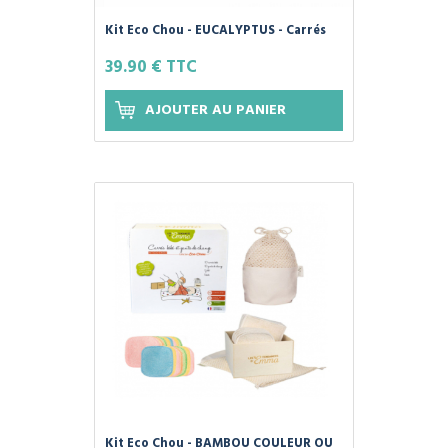
Kit Eco Chou - EUCALYPTUS - Carrés
Bébé et Gants de Change - Les
39.90 € TTC
Tendances d'Emma
AJOUTER AU PANIER
Kit Eco Chou - BAMBOU COULEUR OU