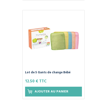
Lot de 5 Gants de change Bébé
Lavables - BAMBOU COULEUR OU ÉCRU
12.50 € TTC
- Les Tendances d'Emma
AJOUTER AU PANIER