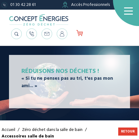
01 30 42 28 61
Accès Professionnels
RÉDUISONS NOS DÉCHETS !
« Si tu ne penses pas au tri, t'es pas mon
ami... »
Accueil
/
Zéro déchet dans la salle de bain
/
RETOUR
Accessoires salle de bain