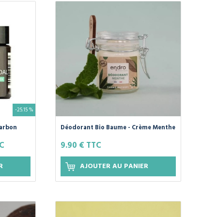
-25.15 %
harbon
Déodorant Bio Baume - Crème Menthe
Poivrée Cèdre - 50ml
TC
9.90 € TTC
R
AJOUTER AU PANIER