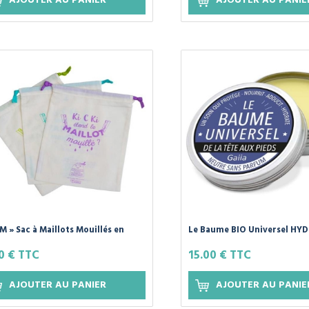
AJOUTER AU PANIER
AJOUTER AU PANIE
M » Sac à Maillots Mouillés en
Le Baume BIO Universel H
n Bio Déperlant - Les Tendances
de GAIIA
0 € TTC
15.00 € TTC
mma
AJOUTER AU PANIER
AJOUTER AU PANIE