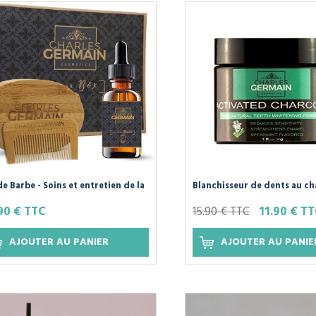
de Barbe - Soins et entretien de la
Blanchisseur de dents au c
e.
actif naturel
90 € TTC
15.90 € TTC
11.90 € T
AJOUTER AU PANIER
AJOUTER AU PANIE