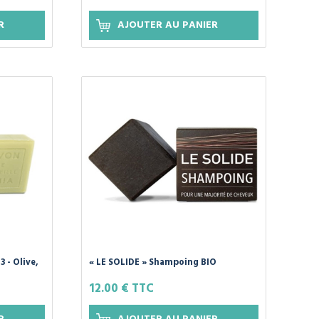
R
AJOUTER AU PANIER
 - Olive,
« LE SOLIDE » Shampoing BIO
A
Universel - 120g de GAIIA
12.00 € TTC