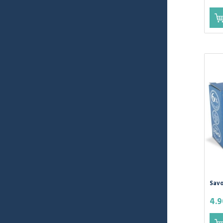
Savo
et C
4.9