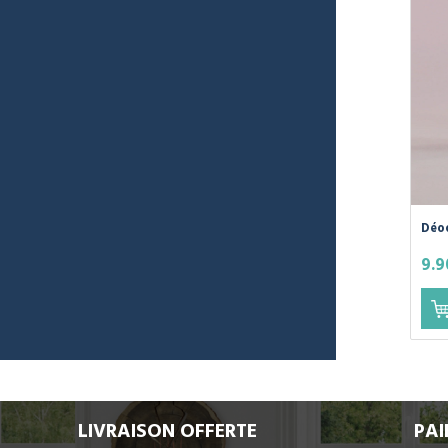
Déo
Pal
9.9
LIVRAISON OFFERTE
PAI