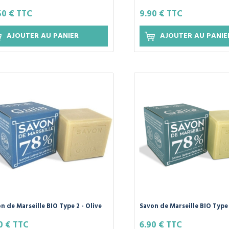
lastique 100% recyclés -
100% Naturel - Aloe Vera et
50 € TTC
9.90 € TTC
ITAINE COSMETIQUES -
Huiles Essentielles - 50ml
AJOUTER AU PANIER
AJOUTER AU PANIE
n de Marseille BIO Type 2 - Olive
Savon de Marseille BIO Type 3
oco - 250g GAIIA
Coco et Chanvre - 250g GAII
0 € TTC
6.90 € TTC