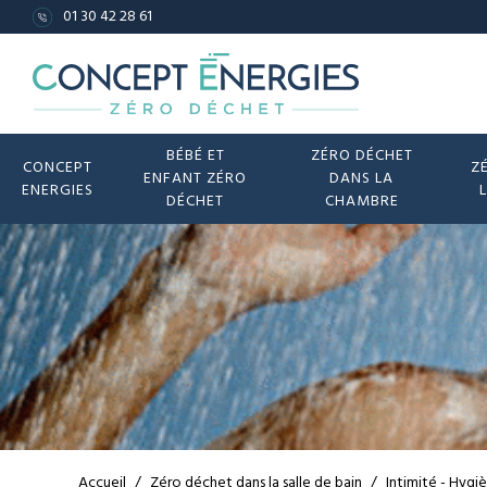
01 30 42 28 61
BÉBÉ ET
ZÉRO DÉCHET
CONCEPT
Z
ENFANT ZÉRO
DANS LA
ENERGIES
DÉCHET
CHAMBRE
Accueil
/
Zéro déchet dans la salle de bain
/
Intimité - Hygi