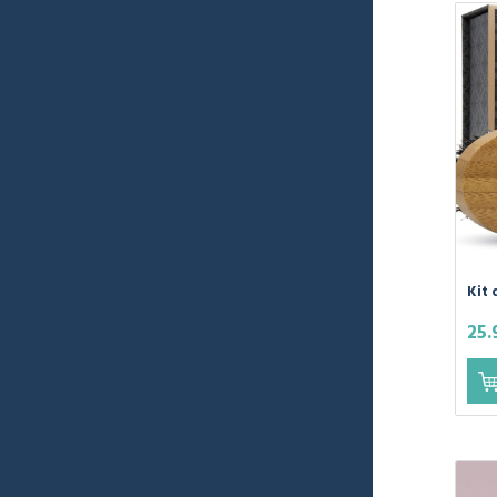
Kit 
barb
25.