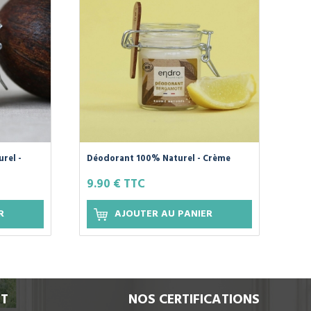
rel -
Déodorant 100% Naturel - Crème
ile
Bergamote Arbre à Thé - 50ml
9.90 € TTC
R
AJOUTER AU PANIER
IT
NOS CERTIFICATIONS