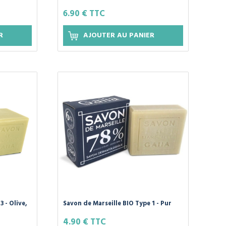
 Sans
Olive - 250g GAIIA
6.90 € TTC
R
AJOUTER AU PANIER
 - Olive,
Savon de Marseille BIO Type 1 - Pur
A
Olive - 100g GAIIA
4.90 € TTC