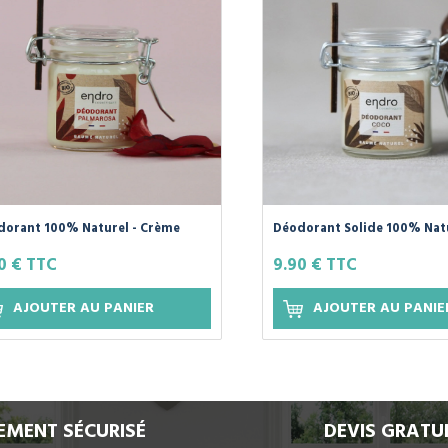
dorant 100% Naturel - Crème
Déodorant Solide 100% Natu
marosa Géranium
Crème Noix de Coco sans hu
0 € TTC
9.90 € TTC
essentielles
AJOUTER AU PANIER
AJOUTER AU PANIE
EMENT SÉCURISÉ
DEVIS GRATU