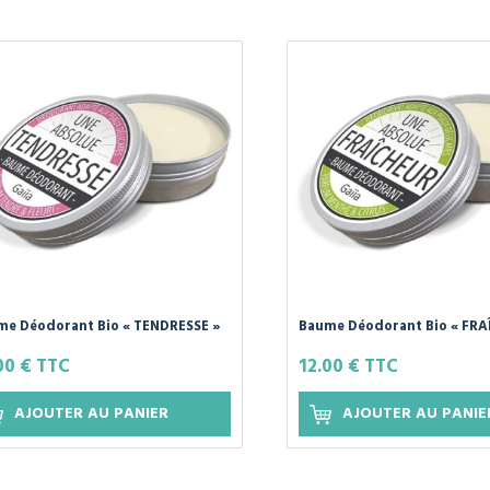
me Déodorant Bio « TENDRESSE »
Baume Déodorant Bio « FRA
fumé Menthe-Citron de GAIIA
Parfumé Menthe-Citron de 
00 € TTC
12.00 € TTC
AJOUTER AU PANIER
AJOUTER AU PANIE