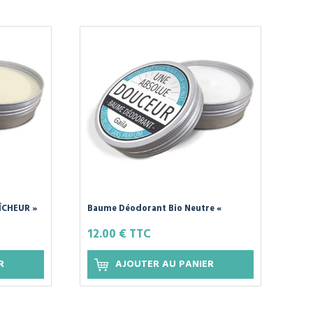
ÎCHEUR »
Baume Déodorant Bio Neutre «
GAIIA
DOUCEUR » de GAIIA
12.00 € TTC
R
AJOUTER AU PANIER